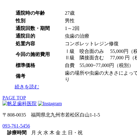
通院時の年齢
27歳
性別
男性
通院回数・期間
1～2回
通院目的
虫歯の治療
処置内容
コンポレットレジン修復
Ⅰ級 咬合面のみ 55,000円（
今回の施術費用
Ⅱ級 隣接面含む 77,000 円
標準価格
自費 55,000~77,000円（税別）
歯の場所や虫歯の大きさによっ
備考
り
続きを読む
PAGE TOP
〒808-0035 福岡県北九州市若松区白山1-1-5
093-761-5456
診療時間
月
火
水
木
金
土
日・祝