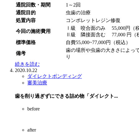
通院回数・期間
1～2回
通院目的
虫歯の治療
処置内容
コンポレットレジン修復
Ⅰ級 咬合面のみ 55,000円（
今回の施術費用
Ⅱ級 隣接面含む 77,000 円
標準価格
自費55,000~77,000円（税込）
歯の場所や虫歯の大きさによっ
備考
り
続きを読む
2020.10.22
ダイレクトボンディング
審美治療
歯を削り過ぎずにできる詰め物「ダイレクト...
before
after