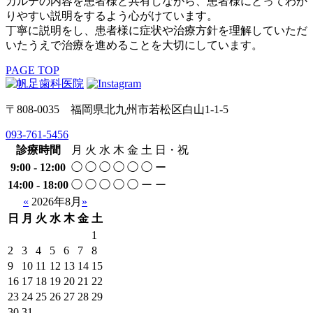
カルテの内容を患者様と共有しながら、患者様にとってわか
りやすい説明をするよう心がけています。
丁寧に説明をし、患者様に症状や治療方針を理解していただ
いたうえで治療を進めることを大切にしています。
PAGE TOP
〒808-0035 福岡県北九州市若松区白山1-1-5
093-761-5456
診療時間
月
火
水
木
金
土
日・祝
9:00 - 12:00
◯
◯
◯
◯
◯
◯
ー
14:00 - 18:00
◯
◯
◯
◯
◯
ー
ー
«
2026年8月
»
日
月
火
水
木
金
土
1
2
3
4
5
6
7
8
9
10
11
12
13
14
15
16
17
18
19
20
21
22
23
24
25
26
27
28
29
30
31