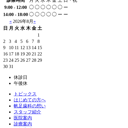
診療時間
月
火
水
木
金
土
日・祝
9:00 - 12:00
◯
◯
◯
◯
◯
◯
ー
14:00 - 18:00
◯
◯
◯
◯
◯
ー
ー
«
2026年8月
»
日
月
火
水
木
金
土
1
2
3
4
5
6
7
8
9
10
11
12
13
14
15
16
17
18
19
20
21
22
23
24
25
26
27
28
29
30
31
休診日
午後休
トピックス
はじめての方へ
帆足歯科の想い
スタッフ紹介
医院案内
診療案内