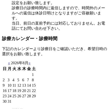
設定をお願い致します。
診療日の診療時間内に返信しますので、時間外のメー
ルへの返信は休診日明けとなりますがご容赦願いま
す。
当日、前日の直前予約には対応しておりません。お電
話にてお問い合わせ下さい。
診療カレンダー・診療時間
下記のカレンダーより診療日をご確認いただき、希望日時の
選択をお願い致します。
«
2026年8月
»
日
月
火
水
木
金
土
1
2
3
4
5
6
7
8
9
10
11
12
13
14
15
16
17
18
19
20
21
22
23
24
25
26
27
28
29
30
31