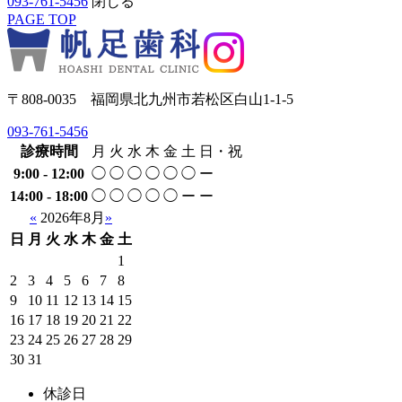
093-761-5456
閉じる
PAGE TOP
〒808-0035 福岡県北九州市若松区白山1-1-5
093-761-5456
診療時間
月
火
水
木
金
土
日・祝
9:00 - 12:00
◯
◯
◯
◯
◯
◯
ー
14:00 - 18:00
◯
◯
◯
◯
◯
ー
ー
«
2026年8月
»
日
月
火
水
木
金
土
1
2
3
4
5
6
7
8
9
10
11
12
13
14
15
16
17
18
19
20
21
22
23
24
25
26
27
28
29
30
31
休診日