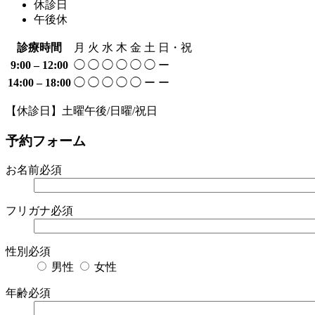
休診日
午後休
診療時間
月
火
水
木
金
土
日・祝
9:00 – 12:00
◯
◯
◯
◯
◯
◯
ー
14:00 – 18:00
◯
◯
◯
◯
◯
ー
ー
【休診日】土曜午後/日曜/祝日
予約フォーム
お名前
必須
フリガナ
必須
性別
必須
男性
女性
年齢
必須