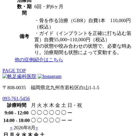
治療回
数・期
6回・約6ヶ月
間
・骨を作る治療（GBR）自費1本 110,000円
（税込）
・ガイド（インプラントを正確に打ち込む装
備考
置）自費55,000~110,000円（税込）
骨の状態や咬み合わせの状態で、必要な時あ
り。治療期間も状態によって変動する。
他の症例紹介はこちら
PAGE TOP
〒808-0035 福岡県北九州市若松区白山1-1-5
093-761-5456
診療時間
月
火
水
木
金
土
日・祝
9:00 - 12:00
◯
◯
◯
◯
◯
◯
ー
14:00 - 18:00
◯
◯
◯
◯
◯
ー
ー
«
2026年8月
»
日
月
火
水
木
金
土