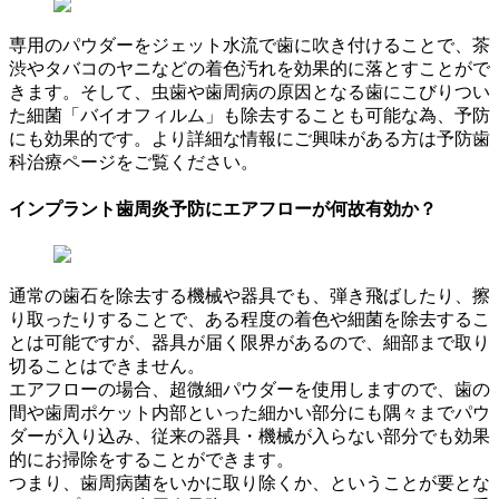
専用のパウダーをジェット水流で歯に吹き付けることで、茶
渋やタバコのヤニなどの着色汚れを効果的に落とすことがで
きます。そして、虫歯や歯周病の原因となる歯にこびりつい
た細菌「バイオフィルム」も除去することも可能な為、予防
にも効果的です。より詳細な情報にご興味がある方は予防歯
科治療ページをご覧ください。
インプラント歯周炎予防にエアフローが何故有効か？
通常の歯石を除去する機械や器具でも、弾き飛ばしたり、擦
り取ったりすることで、ある程度の着色や細菌を除去するこ
とは可能ですが、器具が届く限界があるので、細部まで取り
切ることはできません。
エアフローの場合、超微細パウダーを使用しますので、歯の
間や歯周ポケット内部といった細かい部分にも隅々までパウ
ダーが入り込み、従来の器具・機械が入らない部分でも効果
的にお掃除をすることができます。
つまり、歯周病菌をいかに取り除くか、ということが要とな