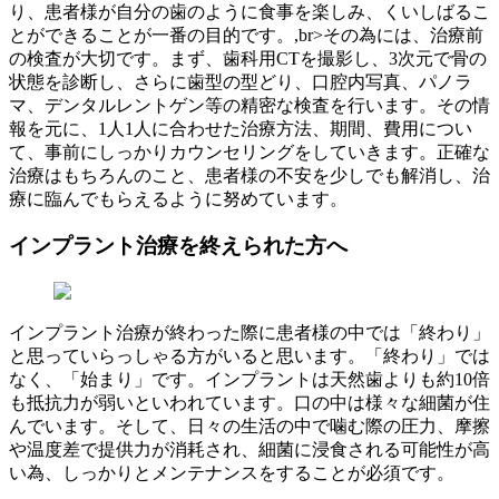
り、患者様が自分の歯のように食事を楽しみ、くいしばるこ
とができることが一番の目的です。,br>その為には、治療前
の検査が大切です。まず、歯科用CTを撮影し、3次元で骨の
状態を診断し、さらに歯型の型どり、口腔内写真、パノラ
マ、デンタルレントゲン等の精密な検査を行います。その情
報を元に、1人1人に合わせた治療方法、期間、費用につい
て、事前にしっかりカウンセリングをしていきます。正確な
治療はもちろんのこと、患者様の不安を少しでも解消し、治
療に臨んでもらえるように努めています。
インプラント治療を終えられた方へ
インプラント治療が終わった際に患者様の中では「終わり」
と思っていらっしゃる方がいると思います。「終わり」では
なく、「始まり」です。インプラントは天然歯よりも約10倍
も抵抗力が弱いといわれています。口の中は様々な細菌が住
んでいます。そして、日々の生活の中で噛む際の圧力、摩擦
や温度差で提供力が消耗され、細菌に浸食される可能性が高
い為、しっかりとメンテナンスをすることが必須です。