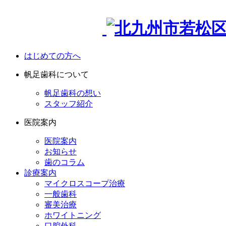
はじめての方へ
帆足歯科について
帆足歯科の想い
スタッフ紹介
医院案内
医院案内
お知らせ
歯のコラム
診療案内
マイクロスコープ治療
一般歯科
審美治療
ホワイトニング
口腔外科