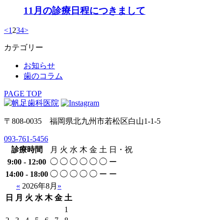
11月の診療日程につきまして
<
1
2
3
4
>
カテゴリー
お知らせ
歯のコラム
PAGE TOP
〒808-0035 福岡県北九州市若松区白山1-1-5
093-761-5456
診療時間
月
火
水
木
金
土
日・祝
9:00 - 12:00
◯
◯
◯
◯
◯
◯
ー
14:00 - 18:00
◯
◯
◯
◯
◯
ー
ー
«
2026年8月
»
日
月
火
水
木
金
土
1