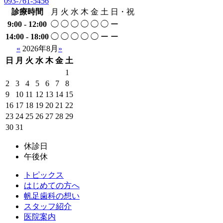
093-761-5456
診療時間
月
火
水
木
金
土
日・祝
9:00 - 12:00
◯
◯
◯
◯
◯
◯
ー
14:00 - 18:00
◯
◯
◯
◯
◯
ー
ー
«
2026年8月
»
日
月
火
水
木
金
土
1
2
3
4
5
6
7
8
9
10
11
12
13
14
15
16
17
18
19
20
21
22
23
24
25
26
27
28
29
30
31
休診日
午後休
トピックス
はじめての方へ
帆足歯科の想い
スタッフ紹介
医院案内