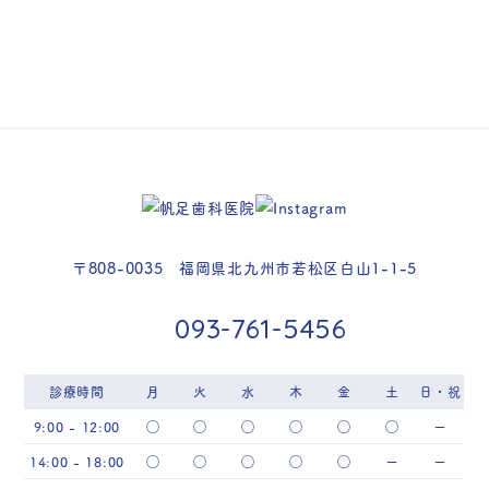
〒808-0035 福岡県北九州市若松区白山1-1-5
093-761-5456
診療時間
月
火
水
木
金
土
日・祝
9:00 - 12:00
◯
◯
◯
◯
◯
◯
ー
14:00 - 18:00
◯
◯
◯
◯
◯
ー
ー