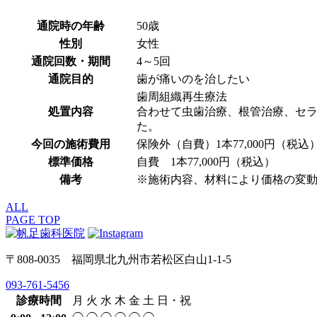
通院時の年齢
50歳
性別
女性
通院回数・期間
4～5回
通院目的
歯が痛いのを治したい
歯周組織再生療法
処置内容
合わせて虫歯治療、根管治療、セ
た。
今回の施術費用
保険外（自費）1本77,000円（税込
標準価格
自費 1本77,000円（税込）
備考
※施術内容、材料により価格の変
ALL
PAGE TOP
〒808-0035 福岡県北九州市若松区白山1-1-5
093-761-5456
診療時間
月
火
水
木
金
土
日・祝