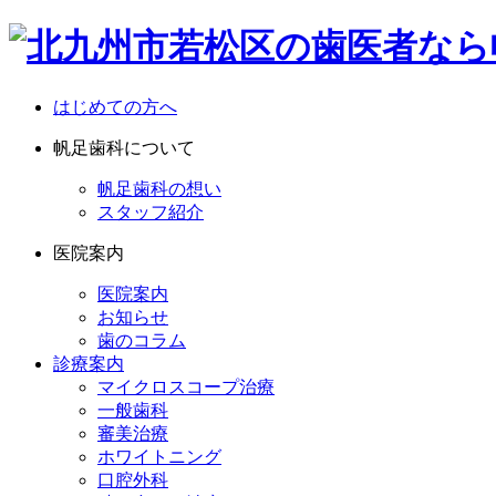
はじめての方へ
帆足歯科について
帆足歯科の想い
スタッフ紹介
医院案内
医院案内
お知らせ
歯のコラム
診療案内
マイクロスコープ治療
一般歯科
審美治療
ホワイトニング
口腔外科