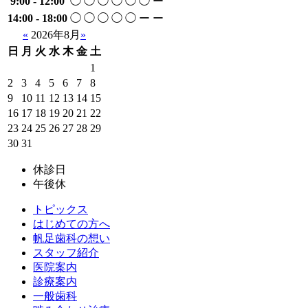
9:00 - 12:00
◯
◯
◯
◯
◯
◯
ー
14:00 - 18:00
◯
◯
◯
◯
◯
ー
ー
«
2026年8月
»
日
月
火
水
木
金
土
1
2
3
4
5
6
7
8
9
10
11
12
13
14
15
16
17
18
19
20
21
22
23
24
25
26
27
28
29
30
31
休診日
午後休
トピックス
はじめての方へ
帆足歯科の想い
スタッフ紹介
医院案内
診療案内
一般歯科