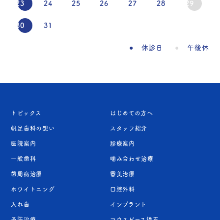
23
24
25
26
27
28
29
30
31
休診日
午後休
トピックス
はじめての方へ
帆足歯科の想い
スタッフ紹介
医院案内
診療案内
一般歯科
噛み合わせ治療
歯周病治療
審美治療
ホワイトニング
口腔外科
入れ歯
インプラント
予防治療
マウスピース矯正