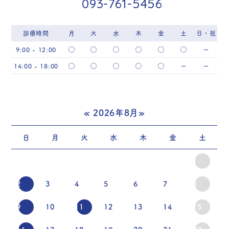
093-761-5456
診療時間
月
火
水
木
金
土
日・祝
9:00 - 12:00
◯
◯
◯
◯
◯
◯
ー
14:00 - 18:00
◯
◯
◯
◯
◯
ー
ー
«
2026年8月
»
日
月
火
水
木
金
土
1
2
3
4
5
6
7
8
9
10
11
12
13
14
15