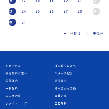
16
17
18
19
20
21
22
23
24
25
26
27
28
29
30
31
休診日
午後休
トピックス
はじめての方へ
帆足歯科の想い
スタッフ紹介
医院案内
診療案内
一般歯科
噛み合わせ治療
歯周病治療
審美治療
ホワイトニング
口腔外科